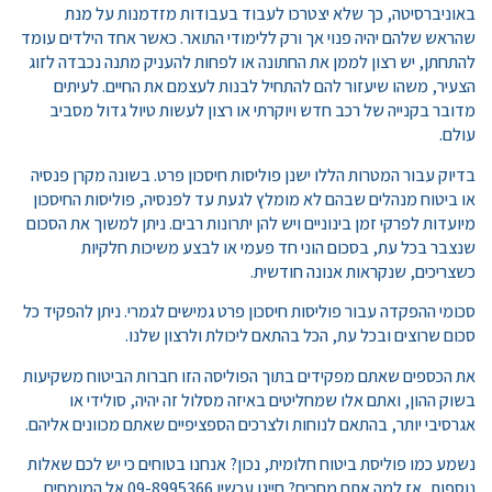
באוניברסיטה, כך שלא יצטרכו לעבוד בעבודות מזדמנות על מנת
שהראש שלהם יהיה פנוי אך ורק ללימודי התואר. כאשר אחד הילדים עומד
להתחתן, יש רצון לממן את החתונה או לפחות להעניק מתנה נכבדה לזוג
הצעיר, משהו שיעזור להם להתחיל לבנות לעצמם את החיים. לעיתים
מדובר בקנייה של רכב חדש ויוקרתי או רצון לעשות טיול גדול מסביב
עולם.
בדיוק עבור המטרות הללו ישנן פוליסות חיסכון פרט. בשונה מקרן פנסיה
או ביטוח מנהלים שבהם לא מומלץ לגעת עד לפנסיה, פוליסות החיסכון
מיועדות לפרקי זמן בינוניים ויש להן יתרונות רבים. ניתן למשוך את הסכום
שנצבר בכל עת, בסכום הוני חד פעמי או לבצע משיכות חלקיות
כשצריכים, שנקראות אנונה חודשית.
סכומי ההפקדה עבור פוליסות חיסכון פרט גמישים לגמרי. ניתן להפקיד כל
סכום שרוצים ובכל עת, הכל בהתאם ליכולת ולרצון שלנו.
את הכספים שאתם מפקידים בתוך הפוליסה הזו חברות הביטוח משקיעות
בשוק ההון, ואתם אלו שמחליטים באיזה מסלול זה יהיה, סולידי או
אגרסיבי יותר, בהתאם לנוחות ולצרכים הספציפיים שאתם מכוונים אליהם.
נשמע כמו פוליסת ביטוח חלומית, נכון? אנחנו בטוחים כי יש לכם שאלות
נוספות, אז למה אתם מחכים? חייגו עכשיו 09-8995366 אל המומחים